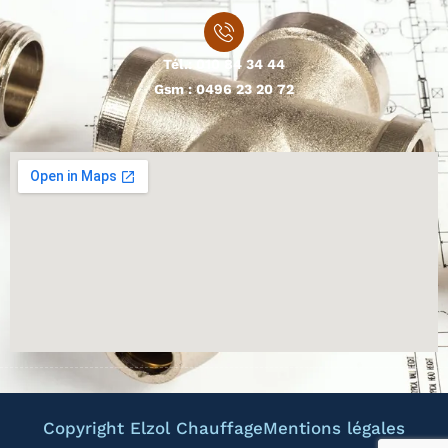
Tél.:
010 84 34 44
Gsm :
0496 23 20 72
Copyright Elzol Chauffage
Mentions légales