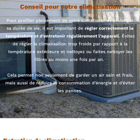
Conseil pour votre climatisation
Pour profiter pleinement de votre climatiseur et prolonger
sa durée de vie, il est important de
régler correctement la
température et d’entretenir régulièrement l’appareil
. Évitez
de régler la climatisation trop froide par rapport à la
température extérieure et nettoyez ou faites nettoyer les
filtres au moins une fois par an.
Cela permet non seulement de garder un air sain et frais,
mais aussi de réduire la consommation d’énergie et d’éviter
les pannes.