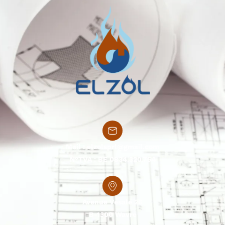
Mail :
elzolsprl@gmail.com
N°TVA : BE 0834.320.754
Avenue Vesale 26
B-1300 Wavre