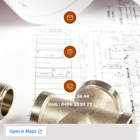
Mail :
elzolsprl@gmail.com
N°TVA : BE 0834.320.754
Avenue Vesale 26
B-1300 Wavre
Tél.:
010 84 34 44
Gsm :
0496 23 20 72