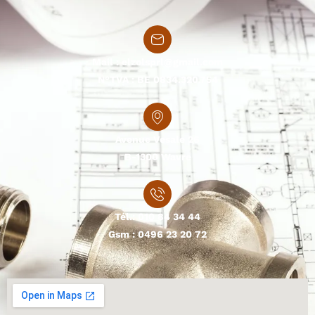
Mail :
elzolsprl@gmail.com
N°TVA : BE 0834.320.754
Avenue Vesale 26
B-1300 Wavre
Tél.:
010 84 34 44
Gsm :
0496 23 20 72