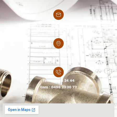
Mail :
elzolsprl@gmail.com
N°TVA : BE 0834.320.754
Avenue Vesale 26
B-1300 Wavre
Tél.:
010 84 34 44
Gsm :
0496 23 20 72