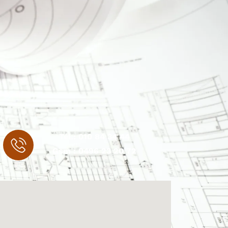
Tél.:
010 84 34 44
Gsm :
0496 23 20 72