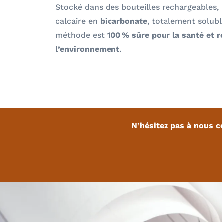
Stocké dans des bouteilles rechargeables,
calcaire en
bicarbonate
, totalement solubl
méthode est
100 % sûre pour la santé et 
l’environnement
.
N’hésitez pas à nous c