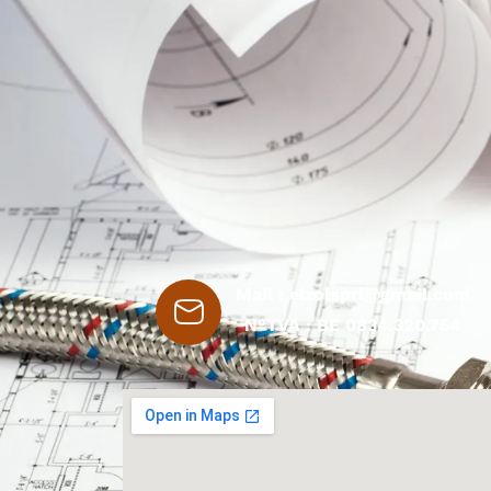
Mail :
elzolsprl@gmail.com
N°TVA : BE 0834.320.754