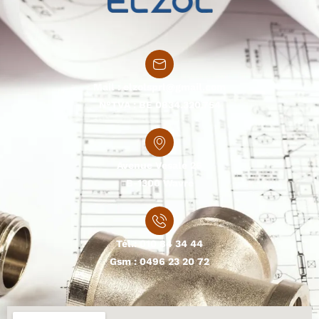
Mail :
elzolsprl@gmail.com
N°TVA : BE 0834.320.754
Avenue Vesale 26
B-1300 Wavre
Tél.:
010 84 34 44
Gsm :
0496 23 20 72