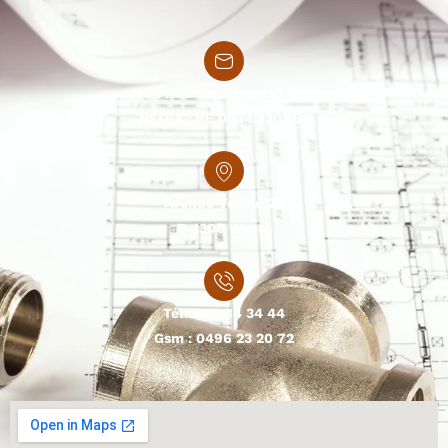
Mail :
elzolsprl@gmail.com
N°TVA : BE 0834.320.754
Avenue Vesale 26
B-1300 Wavre
Tél.:
010 84 34 44
Gsm :
0496 23 20 72