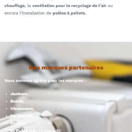
chauffage
, la
ventilation pour le recyclage de l’air
ou
encore l’installation de
poêles à pellets
.
Nos marques partenaires
Nous sommes agréés pour les marques :
Junkers,
Bosch,
Viessmann,
De Dietrich,
Rénova
Et Bulex
(gaz et mazout)