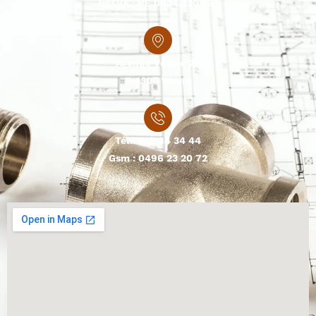
N°TVA : BE 0834.320.754
Avenue Vesale 26
B-1300 Wavre
Tél.:
010 84 34 44
Gsm :
0496 23 20 72