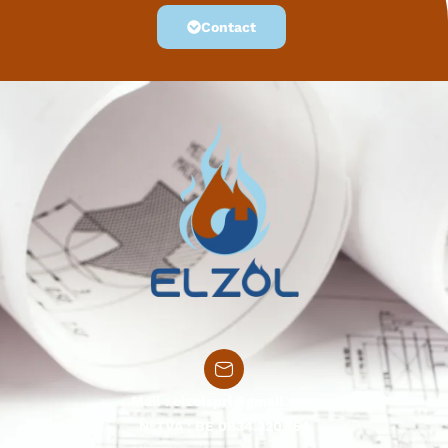
Contact
Mail :
elzolsprl@gmail.com
N°TVA : BE 0834.320.754