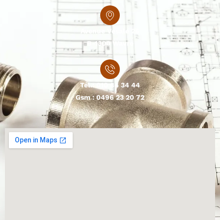
Avenue Vesale 26
B-1300 Wavre
Tél.:
010 84 34 44
Gsm :
0496 23 20 72