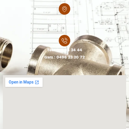
Avenue Vesale 26
B-1300 Wavre
Tél.:
010 84 34 44
Gsm :
0496 23 20 72