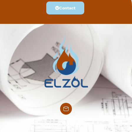
Contact
Mail :
elzolsprl@gmail.com
N°TVA : BE 0834.320.754