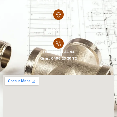
N°TVA : BE 0834.320.754
Avenue Vesale 26
B-1300 Wavre
Tél.:
010 84 34 44
Gsm :
0496 23 20 72